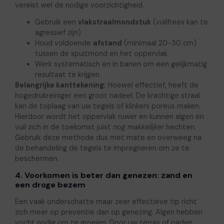
vereist wel de nodige voorzichtigheid.
Gebruik een
vlakstraalmondstuk
(vuilfrees kan te
agressief zijn).
Houd voldoende
afstand
(minimaal 20-30 cm)
tussen de spuitmond en het oppervlak.
Werk systematisch en in banen om een gelijkmatig
resultaat te krijgen.
Belangrijke kanttekening:
Hoewel effectief, heeft de
hogedrukreiniger een groot nadeel. De krachtige straal
kan de toplaag van uw tegels of klinkers poreus maken.
Hierdoor wordt het oppervlak ruwer en kunnen algen en
vuil zich in de toekomst juist
nog makkelijker
hechten.
Gebruik deze methode dus met mate en overweeg na
de behandeling de tegels te impregneren om ze te
beschermen.
4. Voorkomen is beter dan genezen: zand en
een droge bezem
Een vaak onderschatte maar zeer effectieve tip richt
zich meer op preventie dan op genezing. Algen hebben
vocht nodig om te groeien. Door uw terras of paden