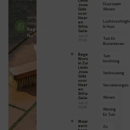
Limburg:
Duurzaam
Jouw
Wonen
Gids
voor
Gastschrijver
Heerlen
Luchtvochtigh
en
Worden?
In Huis
Sittard-
Registreer
Geleen
Nu
Juli 29,
Tuin En
2026
Buitenleven
Begeleid
Tuin
Wonen
Inrichting
in Zuid-
Limburg:
Jouw
Verbouwing
Gids
voor
Verzekeringen
Heerlen
en
Sittard-
Wonen
Geleen
Juli 29,
2026
Woning
En Tuin
Waarom de
eerste
Zo