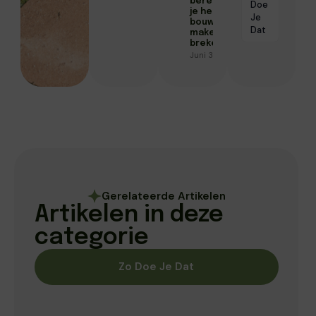
berekeningen
Doe
je hele
Je
bouwproject
Dat
maken of
breken
Juni 30, 2026
Gerelateerde Artikelen
Artikelen in deze
categorie
Zo Doe Je Dat