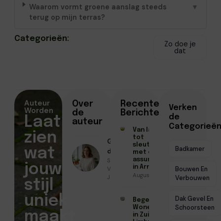
Waarom vormt groene aanslag steeds
▼
terug op mijn terras?
Categorieën:
Zo doe je
dat
Auteur
Over
Recente
Verken
Worden
de
Berichten
de
Laat
auteur
Categorieë
Van laatste check
zien
tot
Geschreven
sleuteloverdracht
Badkamer
wat
door
met een
Sanne
assurantiekantoor
jouw
in Arnhem
Vermeer ●
Bouwen En
Augustus 3, 2026
Juli 8, 2025
Verbouwen
stijl
uniek
Dak Gevel En
Begeleid
Schoorsteen
Wonen
maakt
in Zuid-