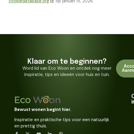
cookiedatabase.org
op januari 15, 2026.
Klaar om te beginnen?
Acc
Word lid van Eco Woon en ontdek nog meer
Aanm
inspiratie, tips en ideeën voor huis en tuin.
Bewust wonen begint hier.
Inspiratie en praktische tips voor een natuurlijk
en prettig thuis.