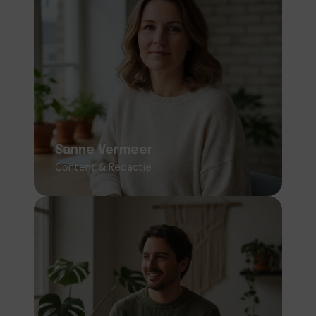
Sanne Vermeer
Content & Redactie
Verantwoordelijk voor het schrijven,
redigeren en bewaken van toegankelijke en
betrouwbare content over wonen, interieur
en tuin.
Sanne Vermeer
Content & Redactie
Lars de Koning