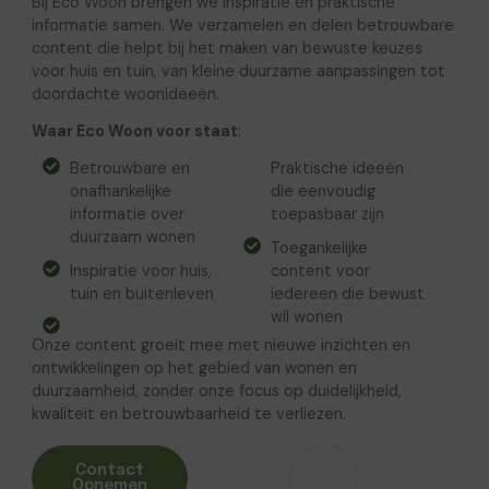
Bij Eco Woon brengen we inspiratie en praktische
informatie samen. We verzamelen en delen betrouwbare
content die helpt bij het maken van bewuste keuzes
voor huis en tuin, van kleine duurzame aanpassingen tot
doordachte woonideeën.
Waar Eco Woon voor staat
:
Betrouwbare en
Praktische ideeën
onafhankelijke
die eenvoudig
informatie over
toepasbaar zijn
duurzaam wonen
Toegankelijke
Inspiratie voor huis,
content voor
tuin en buitenleven
iedereen die bewust
wil wonen
Onze content groeit mee met nieuwe inzichten en
ontwikkelingen op het gebied van wonen en
duurzaamheid, zonder onze focus op duidelijkheid,
kwaliteit en betrouwbaarheid te verliezen.
Contact
Opnemen