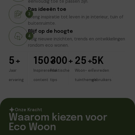
eenvoudig toe te passen zijn.
Pas ideeën toe
3
Breng inspiratie tot leven in je interieur, tuin of
buitenruimte.
Blijf op de hoogte
4
Volg nieuwe inzichten, trends en ontwikkelingen
rondom eco wonen.
5
+
150
+
300
+
25
+
5
K
Jaar
Inspirerende
Praktische
Woon- en
Tevreden
ervaring
content
tips
tuinthema’s
gebruikers
Onze Kracht
Waarom kiezen voor
Eco Woon