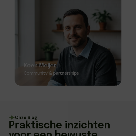
Koen Meijer
Platform & Community
Beheert de website, verbetert de
gebruikerservaring en onderhoudt contact
met lezers, partners en gastschrijvers.
Koen Meijer
Community & partnerships
Onze Blog
Praktische inzichten
voor een bewuste