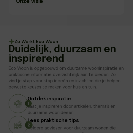
Onze visie
over huis en tuin te delen.
Onze visie
Een groeiend platform zijn waar mensen, ideeën
Zo Werkt Eco Woon
en samenwerkingen samenkomen om duurzaam
Duidelijk, duurzaam en
wonen vanzelfsprekend te maken.
inspirerend
Eco Woon is opgebouwd om duurzame wooninspiratie en
praktische informatie overzichtelijk aan te bieden. Zo
vind je stap voor stap ideeën en inzichten die je helpen
bewuste keuzes te maken voor huis en tuin.
Ontdek inspiratie
1
Laat je inspireren door artikelen, thema’s en
duurzame woonideeën.
Lees praktische tips
2
Heldere adviezen voor duurzaam wonen die