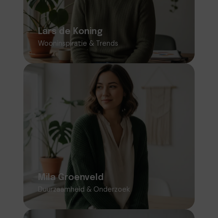
Wooninspiratie & Trends
Volgt woon- en interieurtrends en vertaalt
deze naar inspirerende en praktisch
toepasbare ideeën voor Eco Woon.
Lars de Koning
Wooninspiratie & Trends
Mila Groenveld
Duurzaamheid & Onderzoek
Richt zich op duurzame woonoplossingen en
zorgt ervoor dat informatie actueel,
verantwoord en onderbouwd is.
Mila Groenveld
Duurzaamheid & Onderzoek