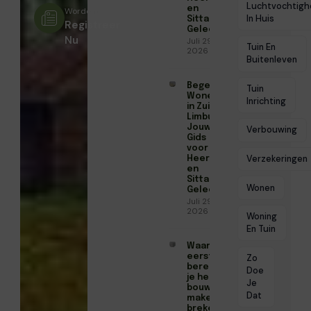
Luchtvochtigh
en
Worden?
In Huis
Sittard-
Registreer
Geleen
Nu
Juli 29,
Tuin En
2026
Buitenleven
Begeleid
Tuin
Wonen
Inrichting
in Zuid-
Limburg:
Jouw
Verbouwing
Gids
voor
Verzekeringen
Heerlen
en
Sittard-
Wonen
Geleen
Juli 29,
2026
Woning
En Tuin
Waarom de
eerste
Zo
berekeningen
Doe
je hele
Je
bouwproject
Dat
maken of
breken