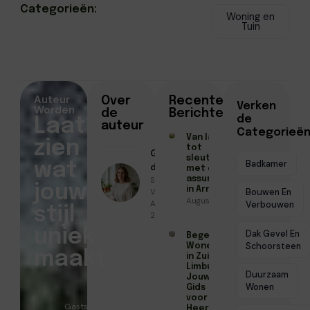
Categorieën:
Woning en
Tuin
Auteur
Over
Recente
Verken
Worden
de
Berichten
de
Laat
auteur
Categorieë
Van laatste check
zien
tot
Geschreven
sleuteloverdracht
Badkamer
wat
door
met een
Sanne
assurantiekantoor
jouw
in Arnhem
Vermeer ●
Bouwen En
Augustus 3, 2026
April 20,
Verbouwen
stijl
2026
uniek
Dak Gevel En
Begeleid
Schoorsteen
Wonen
maakt
in Zuid-
Limburg:
Duurzaam
Jouw
Wonen
Gids
voor
Gastschrijver
Heerlen