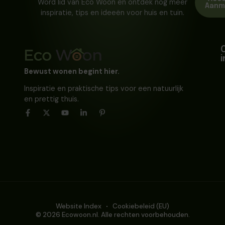
Word lid van Eco Woon en ontdek nog meer
Aanm
inspiratie, tips en ideeën voor huis en tuin.
Bewust wonen begint hier.
Inspiratie en praktische tips voor een natuurlijk
en prettig thuis.
Website Index
Cookiebeleid (EU)
© 2026 Ecowoon.nl. Alle rechten voorbehouden.