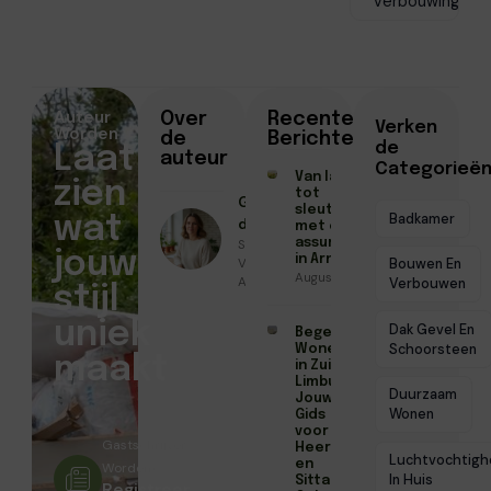
Verbouwing
Auteur
Over
Recente
Verken
Worden
de
Berichten
de
Laat
auteur
Categorieë
Van laatste check
zien
tot
Geschreven
sleuteloverdracht
Badkamer
wat
door
met een
Sanne
assurantiekantoor
jouw
in Arnhem
Vermeer ●
Bouwen En
Augustus 3, 2026
April 7, 2026
Verbouwen
stijl
uniek
Dak Gevel En
Begeleid
Schoorsteen
Wonen
maakt
in Zuid-
Limburg:
Duurzaam
Jouw
Wonen
Gids
voor
Gastschrijver
Heerlen
Luchtvochtigh
en
Worden?
In Huis
Sittard-
Registreer