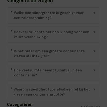
Veelgestelde vragen
Welke containergrootte is geschikt voor
▼
een zolderopruiming?
Hoeveel m³ container heb ik nodig voor een
▼
keukenverbouwing?
Is het beter om een grotere container te
▼
kiezen als ik twijfel?
Hoe veel ruimte neemt tuinafval in een
▼
container in?
Waarom speelt het type afval een rol bij het
▼
kiezen van containergrootte?
Categorieën: