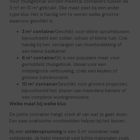
Voor thuisgebruik worden meestal containers tussen de
3 m³ en 10 m³ gebruikt. Elke maat past bij een ander
type klus. Het is handig om te weten welke grootte
waarvoor geschikt is.
3 m³ container
Geschikt voor kleine opruimklussen,
bijvoorbeeld een zolder, schuur of kleine tuin. Ook
handig bij het vervangen van vloerbedekking of
een kleine badkamer.
6 m³ container
Dit is een populaire maat voor
gemiddeld thuisgebruik. Ideaal voor een
middelgrote verbouwing, zoals een keuken of
grotere tuinrenovatie.
10 m³ container
Geschikt voor grotere projecten,
bijvoorbeeld het slopen van meerdere kamers of
een complete woningrenovatie.
Welke maat bij welke klus
De juiste container hangt sterk af van wat je gaat doen.
Een paar praktische voorbeelden helpen bij het kiezen.
Bij een
zolderopruiming
is een 3 m³ container vaak
voldoende. Je hebt meestal veel lichte materialen zoals