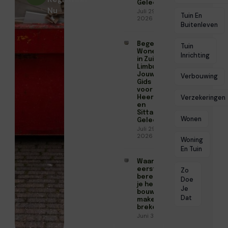
Geleen
Nu
Juli 29,
Tuin En
2026
Buitenleven
Begeleid
Tuin
Wonen
Inrichting
in Zuid-
Limburg:
Jouw
Verbouwing
Gids
voor
Verzekeringen
Heerlen
en
Sittard-
Wonen
Geleen
Juli 29,
2026
Woning
En Tuin
Waarom de
eerste
Zo
berekeningen
Doe
je hele
Je
bouwproject
Dat
maken of
breken
Juni 30, 2026