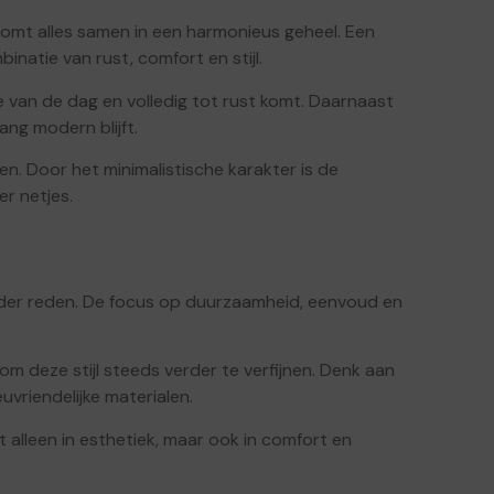
 komt alles samen in een harmonieus geheel. Een
inatie van rust, comfort en stijl.
 van de dag en volledig tot rust komt. Daarnaast
ang modern blijft.
n. Door het minimalistische karakter is de
r netjes.
zonder reden. De focus op duurzaamheid, eenvoud en
om deze stijl steeds verder te verfijnen. Denk aan
vriendelijke materialen.
 alleen in esthetiek, maar ook in comfort en