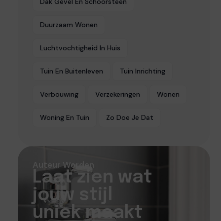
Dak Gevel En Schoorsteen
Duurzaam Wonen
Luchtvochtigheid In Huis
Tuin En Buitenleven
Tuin Inrichting
Verbouwing
Verzekeringen
Wonen
Woning En Tuin
Zo Doe Je Dat
Auteur Worden
Laat zien wat
jouw stijl
uniek maakt