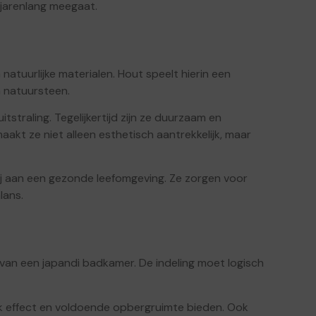
 jarenlang meegaat.
 natuurlijke materialen. Hout speelt hierin een
 natuursteen.
traling. Tegelijkertijd zijn ze duurzaam en
kt ze niet alleen esthetisch aantrekkelijk, maar
bij aan een gezonde leefomgeving. Ze zorgen voor
lans.
l van een japandi badkamer. De indeling moet logisch
k effect en voldoende opbergruimte bieden. Ook