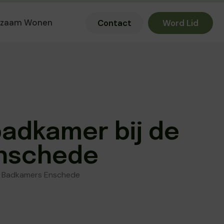
rzaam Wonen
Contact
Word Lid
badkamer bij de
Enschede
or Badkamers Enschede