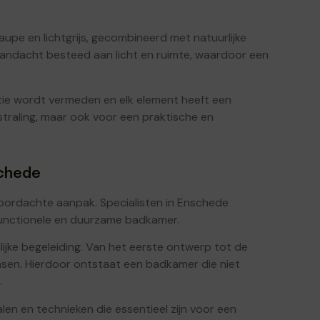
aupe en lichtgrijs, gecombineerd met natuurlijke
aandacht besteed aan licht en ruimte, waardoor een
atie wordt vermeden en elk element heeft een
itstraling, maar ook voor een praktische en
schede
oordachte aanpak. Specialisten in Enschede
 functionele en duurzame badkamer.
ijke begeleiding. Van het eerste ontwerp tot de
ensen. Hierdoor ontstaat een badkamer die niet
.
len en technieken die essentieel zijn voor een