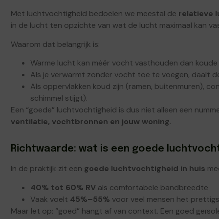
Met luchtvochtigheid bedoelen we meestal de
relatieve 
in de lucht ten opzichte van wat de lucht maximaal kan va
Waarom dat belangrijk is:
Warme lucht kan méér vocht vasthouden dan koude 
Als je verwarmt zonder vocht toe te voegen, daalt de
Als oppervlakken koud zijn (ramen, buitenmuren), con
schimmel stijgt).
Een “goede” luchtvochtigheid is dus niet alleen een numm
ventilatie, vochtbronnen en jouw woning
.
Richtwaarde: wat is een goede luchtvochti
In de praktijk zit een
goede luchtvochtigheid in huis
mee
40% tot 60% RV
als comfortabele bandbreedte
Vaak voelt
45%–55%
voor veel mensen het prettigs
Maar let op: “goed” hangt af van context. Een goed geïso