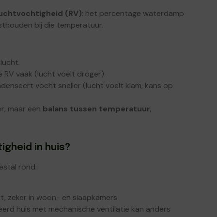
luchtvochtigheid (RV)
: het percentage waterdamp
sthouden bij die temperatuur.
lucht.
 RV vaak (lucht voelt droger).
denseert vocht sneller (lucht voelt klam, kans op
er, maar een
balans tussen temperatuur,
gheid in huis?
stal rond:
t, zeker in woon- en slaapkamers
leerd huis met mechanische ventilatie kan anders