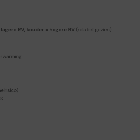
lagere RV, kouder = hogere RV
(relatief gezien).
erwarming
elrisico)
og