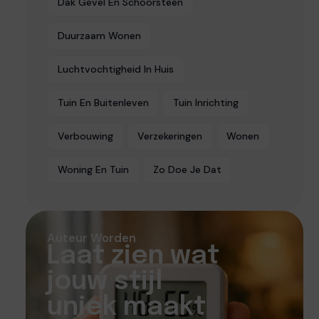
Dak Gevel En Schoorsteen
Duurzaam Wonen
Luchtvochtigheid In Huis
Tuin En Buitenleven
Tuin Inrichting
Verbouwing
Verzekeringen
Wonen
Woning En Tuin
Zo Doe Je Dat
Auteur Worden
Laat zien wat
jouw stijl
uniek maakt