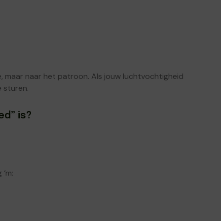
, maar naar het patroon. Als jouw luchtvochtigheid
e sturen.
ed” is?
 ‘m: